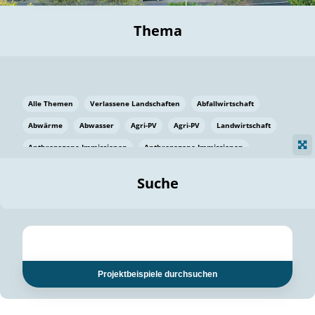
Thema
Alle Themen
Verlassene Landschaften
Abfallwirtschaft
Abwärme
Abwasser
Agri-PV
Agri-PV
Landwirtschaft
Anthropogene Immissionen
Anthropogene Immissionen
Vermeidung von Lebensmittelverlusten
Baden Württemberg
Suche
Ostsee
Bauen
Baumaterial
Bayern
Bayern
Beatmungssysteme
Beratung
Berlin
Bestäuber
bilaterale Zu-sammenarbeit
bilaterale Zu-sammenarbeit
Bildung
Bildung / Kommunikation
Projektbeispiele durchsuchen
Bildung für nachhaltige Entwicklung
Pflanzenkohle
Biodiversität
Biodiversität
Biogas
Biogas