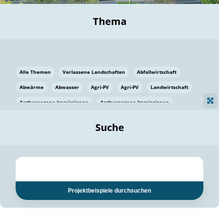
Thema
Alle Themen
Verlassene Landschaften
Abfallwirtschaft
Abwärme
Abwasser
Agri-PV
Agri-PV
Landwirtschaft
Anthropogene Immissionen
Anthropogene Immissionen
Vermeidung von Lebensmittelverlusten
Baden Württemberg
Suche
Ostsee
Bauen
Baumaterial
Bayern
Bayern
Beatmungssysteme
Beratung
Berlin
Bestäuber
bilaterale Zu-sammenarbeit
bilaterale Zu-sammenarbeit
Bildung
Bildung / Kommunikation
Projektbeispiele durchsuchen
Bildung für nachhaltige Entwicklung
Pflanzenkohle
Biodiversität
Biodiversität
Biogas
Biogas