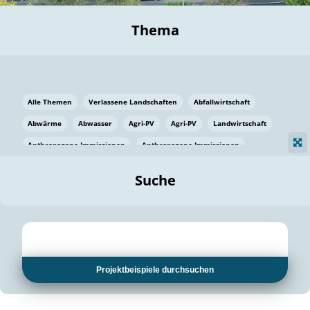
Thema
Alle Themen
Verlassene Landschaften
Abfallwirtschaft
Abwärme
Abwasser
Agri-PV
Agri-PV
Landwirtschaft
Anthropogene Immissionen
Anthropogene Immissionen
Vermeidung von Lebensmittelverlusten
Baden Württemberg
Suche
Ostsee
Bauen
Baumaterial
Bayern
Bayern
Beatmungssysteme
Beratung
Berlin
Bestäuber
bilaterale Zu-sammenarbeit
bilaterale Zu-sammenarbeit
Bildung
Bildung / Kommunikation
Projektbeispiele durchsuchen
Bildung für nachhaltige Entwicklung
Pflanzenkohle
Biodiversität
Biodiversität
Biogas
Biogas