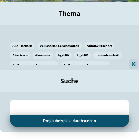
Thema
Alle Themen
Verlassene Landschaften
Abfallwirtschaft
Abwärme
Abwasser
Agri-PV
Agri-PV
Landwirtschaft
Anthropogene Immissionen
Anthropogene Immissionen
Vermeidung von Lebensmittelverlusten
Baden Württemberg
Suche
Ostsee
Bauen
Baumaterial
Bayern
Bayern
Beatmungssysteme
Beratung
Berlin
Bestäuber
bilaterale Zu-sammenarbeit
bilaterale Zu-sammenarbeit
Bildung
Bildung / Kommunikation
Projektbeispiele durchsuchen
Bildung für nachhaltige Entwicklung
Pflanzenkohle
Biodiversität
Biodiversität
Biogas
Biogas