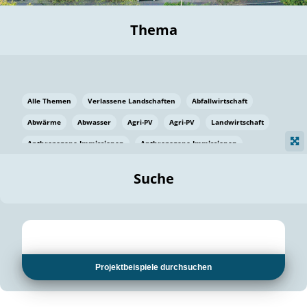
Thema
Alle Themen
Verlassene Landschaften
Abfallwirtschaft
Abwärme
Abwasser
Agri-PV
Agri-PV
Landwirtschaft
Anthropogene Immissionen
Anthropogene Immissionen
Vermeidung von Lebensmittelverlusten
Baden Württemberg
Suche
Ostsee
Bauen
Baumaterial
Bayern
Bayern
Beatmungssysteme
Beratung
Berlin
Bestäuber
bilaterale Zu-sammenarbeit
bilaterale Zu-sammenarbeit
Bildung
Bildung / Kommunikation
Projektbeispiele durchsuchen
Bildung für nachhaltige Entwicklung
Pflanzenkohle
Biodiversität
Biodiversität
Biogas
Biogas