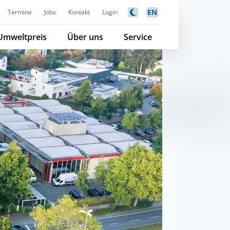
EN
Termine
Jobs
Kontakt
Login
Umweltpreis
Über uns
Service