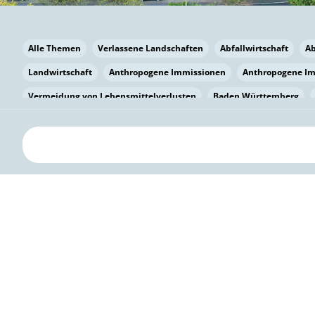
Alle Themen
Verlassene Landschaften
Abfallwirtschaft
A
Landwirtschaft
Anthropogene Immissionen
Anthropogene I
Vermeidung von Lebensmittelverlusten
Baden Württemberg
Bayern
Bayern
Beatmungssysteme
Beratung
Berlin
bilaterale Zu-sammenarbeit
Bildung
Bildung / Kommunikati
Pflanzenkohle
Biodiversität
Biodiversität
Biogas
Bioga
Vermeidung von Lebensmittelverlusten
Brandenburg
Breme
Bürgerwissenschaft
Capacity Building
Capacity Building
Kreislaufwirtschaft
Bürgerenergie
Bürgerbeteiligung
Citi
Bürgerwissenschaft
Klimawandel
Klimakrise
Klimaschutz
Kooperation
Kooperation mit KMU
Grenzüberschreitend
D
Deutscher Umweltpreis
Digitale Bildung
Digitaler Landschaf