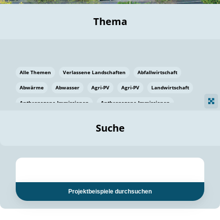
Thema
Alle Themen
Verlassene Landschaften
Abfallwirtschaft
Abwärme
Abwasser
Agri-PV
Agri-PV
Landwirtschaft
Anthropogene Immissionen
Anthropogene Immissionen
Vermeidung von Lebensmittelverlusten
Baden Württemberg
Suche
Ostsee
Bauen
Baumaterial
Bayern
Bayern
Beatmungssysteme
Beratung
Berlin
Bestäuber
bilaterale Zu-sammenarbeit
bilaterale Zu-sammenarbeit
Bildung
Bildung / Kommunikation
Projektbeispiele durchsuchen
Bildung für nachhaltige Entwicklung
Pflanzenkohle
Biodiversität
Biodiversität
Biogas
Biogas