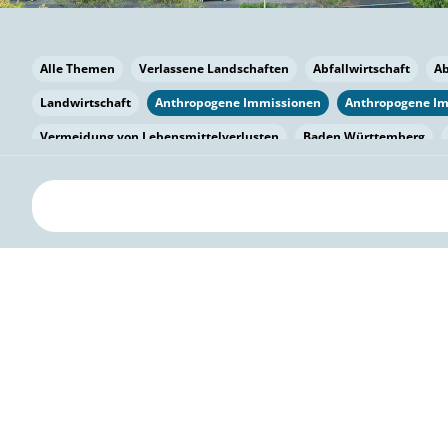
Alle Themen
Verlassene Landschaften
Abfallwirtschaft
A
Landwirtschaft
Anthropogene Immissionen
Anthropogene I
Vermeidung von Lebensmittelverlusten
Baden Württemberg
Bayern
Bayern
Beatmungssysteme
Beratung
Berlin
bilaterale Zu-sammenarbeit
Bildung
Bildung / Kommunikati
Pflanzenkohle
Biodiversität
Biodiversität
Biogas
Bioga
Vermeidung von Lebensmittelverlusten
Brandenburg
Breme
Bürgerwissenschaft
Capacity Building
Capacity Building
Kreislaufwirtschaft
Bürgerenergie
Bürgerbeteiligung
Citi
Citizen Science
Klimawandel
Klimakrise
Klimaschutz
Kooperation
Kooperation mit KMU
Grenzüberschreitend
D
Deutscher Umweltpreis
Digitale Bildung
Digitaler Landschaf