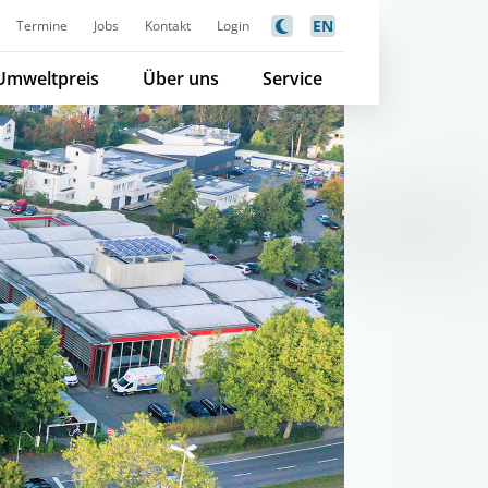
EN
Termine
Jobs
Kontakt
Login
Umweltpreis
Über uns
Service