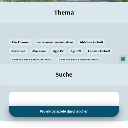
Thema
Alle Themen
Verlassene Landschaften
Abfallwirtschaft
Abwärme
Abwasser
Agri-PV
Agri-PV
Landwirtschaft
Anthropogene Immissionen
Anthropogene Immissionen
Vermeidung von Lebensmittelverlusten
Baden Württemberg
Suche
Ostsee
Bauen
Baumaterial
Bayern
Bayern
Beatmungssysteme
Beratung
Berlin
Bestäuber
bilaterale Zu-sammenarbeit
bilaterale Zu-sammenarbeit
Bildung
Bildung / Kommunikation
Projektbeispiele durchsuchen
Bildung für nachhaltige Entwicklung
Pflanzenkohle
Biodiversität
Biodiversität
Biogas
Biogas