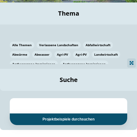
Thema
Alle Themen
Verlassene Landschaften
Abfallwirtschaft
Abwärme
Abwasser
Agri-PV
Agri-PV
Landwirtschaft
Anthropogene Immissionen
Anthropogene Immissionen
Vermeidung von Lebensmittelverlusten
Baden Württemberg
Suche
Ostsee
Bauen
Baumaterial
Bayern
Bayern
Beatmungssysteme
Beratung
Berlin
Bestäuber
bilaterale Zu-sammenarbeit
bilaterale Zu-sammenarbeit
Bildung
Bildung / Kommunikation
Projektbeispiele durchsuchen
Bildung für nachhaltige Entwicklung
Pflanzenkohle
Biodiversität
Biodiversität
Biogas
Biogas