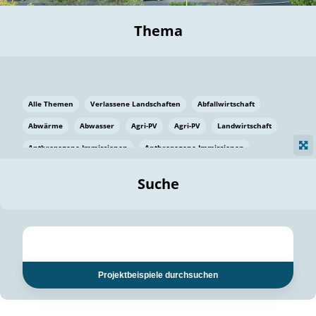
Thema
Alle Themen
Verlassene Landschaften
Abfallwirtschaft
Abwärme
Abwasser
Agri-PV
Agri-PV
Landwirtschaft
Anthropogene Immissionen
Anthropogene Immissionen
Vermeidung von Lebensmittelverlusten
Baden Württemberg
Suche
Ostsee
Bauen
Baumaterial
Bayern
Bayern
Beatmungssysteme
Beratung
Berlin
Bestäuber
bilaterale Zu-sammenarbeit
bilaterale Zu-sammenarbeit
Bildung
Bildung / Kommunikation
Projektbeispiele durchsuchen
Bildung für nachhaltige Entwicklung
Pflanzenkohle
Biodiversität
Biodiversität
Biogas
Biogas