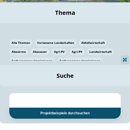
Thema
Alle Themen
Verlassene Landschaften
Abfallwirtschaft
Abwärme
Abwasser
Agri-PV
Agri-PV
Landwirtschaft
Anthropogene Immissionen
Anthropogene Immissionen
Vermeidung von Lebensmittelverlusten
Baden Württemberg
Suche
Ostsee
Bauen
Baumaterial
Bayern
Bayern
Beatmungssysteme
Beratung
Berlin
Bestäuber
bilaterale Zu-sammenarbeit
bilaterale Zu-sammenarbeit
Bildung
Bildung / Kommunikation
Projektbeispiele durchsuchen
Bildung für nachhaltige Entwicklung
Pflanzenkohle
Biodiversität
Biodiversität
Biogas
Biogas