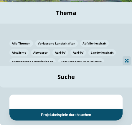
Thema
Alle Themen
Verlassene Landschaften
Abfallwirtschaft
Abwärme
Abwasser
Agri-PV
Agri-PV
Landwirtschaft
Anthropogene Immissionen
Anthropogene Immissionen
Vermeidung von Lebensmittelverlusten
Baden Württemberg
Suche
Ostsee
Bauen
Baumaterial
Bayern
Bayern
Beatmungssysteme
Beratung
Berlin
Bestäuber
bilaterale Zu-sammenarbeit
bilaterale Zu-sammenarbeit
Bildung
Bildung / Kommunikation
Projektbeispiele durchsuchen
Bildung für nachhaltige Entwicklung
Pflanzenkohle
Biodiversität
Biodiversität
Biogas
Biogas