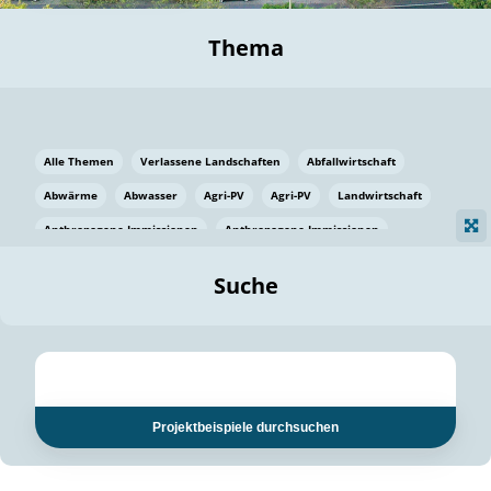
Thema
Alle Themen
Verlassene Landschaften
Abfallwirtschaft
Abwärme
Abwasser
Agri-PV
Agri-PV
Landwirtschaft
Anthropogene Immissionen
Anthropogene Immissionen
Vermeidung von Lebensmittelverlusten
Baden Württemberg
Suche
Ostsee
Bauen
Baumaterial
Bayern
Bayern
Beatmungssysteme
Beratung
Berlin
Bestäuber
bilaterale Zu-sammenarbeit
bilaterale Zu-sammenarbeit
Bildung
Bildung / Kommunikation
Projektbeispiele durchsuchen
Bildung für nachhaltige Entwicklung
Pflanzenkohle
Biodiversität
Biodiversität
Biogas
Biogas