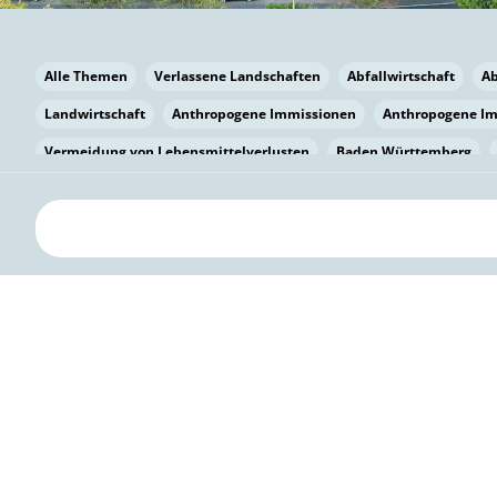
Alle Themen
Verlassene Landschaften
Abfallwirtschaft
A
Landwirtschaft
Anthropogene Immissionen
Anthropogene I
Vermeidung von Lebensmittelverlusten
Baden Württemberg
Bayern
Bayern
Beatmungssysteme
Beratung
Berlin
bilaterale Zu-sammenarbeit
Bildung
Bildung / Kommunikati
Pflanzenkohle
Biodiversität
Biodiversität
Biogas
Bioga
Vermeidung von Lebensmittelverlusten
Brandenburg
Breme
Bürgerwissenschaft
Capacity Building
Capacity Building
Kreislaufwirtschaft
Bürgerenergie
Bürgerbeteiligung
Citi
Citizen Science
Klimawandel
Klimakrise
Klimaschutz
Kooperation
Kooperation mit KMU
Grenzüberschreitend
D
Deutscher Umweltpreis
Digitale Bildung
Digitaler Landschaf