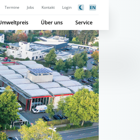
EN
Termine
Jobs
Kontakt
Login
Umweltpreis
Über uns
Service