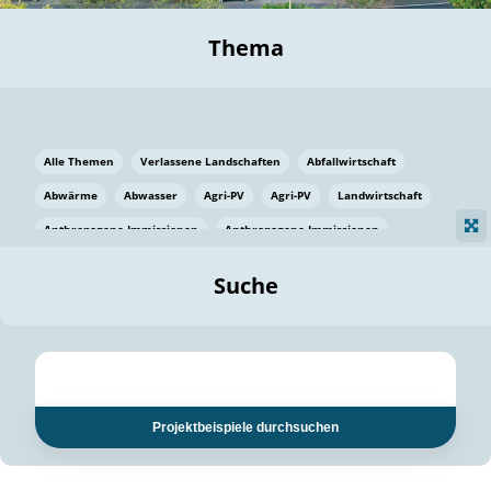
Thema
Alle Themen
Verlassene Landschaften
Abfallwirtschaft
Abwärme
Abwasser
Agri-PV
Agri-PV
Landwirtschaft
Anthropogene Immissionen
Anthropogene Immissionen
Vermeidung von Lebensmittelverlusten
Baden Württemberg
Suche
Ostsee
Bauen
Baumaterial
Bayern
Bayern
Beatmungssysteme
Beratung
Berlin
Bestäuber
bilaterale Zu-sammenarbeit
bilaterale Zu-sammenarbeit
Bildung
Bildung / Kommunikation
Projektbeispiele durchsuchen
Bildung für nachhaltige Entwicklung
Pflanzenkohle
Biodiversität
Biodiversität
Biogas
Biogas