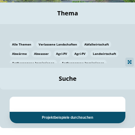
Thema
Alle Themen
Verlassene Landschaften
Abfallwirtschaft
Abwärme
Abwasser
Agri-PV
Agri-PV
Landwirtschaft
Anthropogene Immissionen
Anthropogene Immissionen
Vermeidung von Lebensmittelverlusten
Baden Württemberg
Suche
Ostsee
Bauen
Baumaterial
Bayern
Bayern
Beatmungssysteme
Beratung
Berlin
Bestäuber
bilaterale Zu-sammenarbeit
bilaterale Zu-sammenarbeit
Bildung
Bildung / Kommunikation
Projektbeispiele durchsuchen
Bildung für nachhaltige Entwicklung
Pflanzenkohle
Biodiversität
Biodiversität
Biogas
Biogas