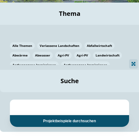
Thema
Alle Themen
Verlassene Landschaften
Abfallwirtschaft
Abwärme
Abwasser
Agri-PV
Agri-PV
Landwirtschaft
Anthropogene Immissionen
Anthropogene Immissionen
Vermeidung von Lebensmittelverlusten
Baden Württemberg
Suche
Ostsee
Bauen
Baumaterial
Bayern
Bayern
Beatmungssysteme
Beratung
Berlin
Bestäuber
bilaterale Zu-sammenarbeit
bilaterale Zu-sammenarbeit
Bildung
Bildung / Kommunikation
Projektbeispiele durchsuchen
Bildung für nachhaltige Entwicklung
Pflanzenkohle
Biodiversität
Biodiversität
Biogas
Biogas