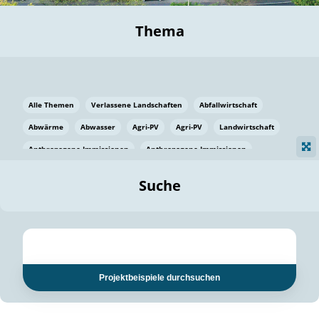
Thema
Alle Themen
Verlassene Landschaften
Abfallwirtschaft
Abwärme
Abwasser
Agri-PV
Agri-PV
Landwirtschaft
Anthropogene Immissionen
Anthropogene Immissionen
Vermeidung von Lebensmittelverlusten
Baden Württemberg
Suche
Ostsee
Bauen
Baumaterial
Bayern
Bayern
Beatmungssysteme
Beratung
Berlin
Bestäuber
bilaterale Zu-sammenarbeit
bilaterale Zu-sammenarbeit
Bildung
Bildung / Kommunikation
Projektbeispiele durchsuchen
Bildung für nachhaltige Entwicklung
Pflanzenkohle
Biodiversität
Biodiversität
Biogas
Biogas