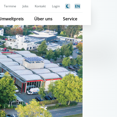
EN
Termine
Jobs
Kontakt
Login
Umweltpreis
Über uns
Service