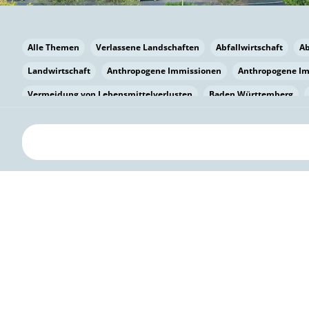
Alle Themen
Verlassene Landschaften
Abfallwirtschaft
A
Landwirtschaft
Anthropogene Immissionen
Anthropogene I
Vermeidung von Lebensmittelverlusten
Baden Württemberg
Bayern
Bayern
Beatmungssysteme
Beratung
Berlin
bilaterale Zu-sammenarbeit
Bildung
Bildung / Kommunikati
Pflanzenkohle
Biodiversität
Biodiversität
Biogas
Bioga
Vermeidung von Lebensmittelverlusten
Brandenburg
Breme
Bürgerwissenschaft
Capacity Building
Capacity Building
Kreislaufwirtschaft
Bürgerenergie
Bürgerbeteiligung
Bürg
Citizen Science
Klimawandel
Klimakrise
Klimaschutz
Kooperation
Kooperation mit KMU
Grenzüberschreitend
D
Deutscher Umweltpreis
Digitale Bildung
Digitaler Landschaf