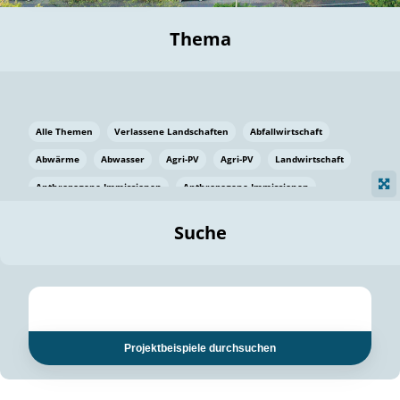
Thema
Alle Themen
Verlassene Landschaften
Abfallwirtschaft
Abwärme
Abwasser
Agri-PV
Agri-PV
Landwirtschaft
Anthropogene Immissionen
Anthropogene Immissionen
Vermeidung von Lebensmittelverlusten
Baden Württemberg
Suche
Ostsee
Bauen
Baumaterial
Bayern
Bayern
Beatmungssysteme
Beratung
Berlin
Bestäuber
bilaterale Zu-sammenarbeit
bilaterale Zu-sammenarbeit
Bildung
Bildung / Kommunikation
Projektbeispiele durchsuchen
Bildung für nachhaltige Entwicklung
Pflanzenkohle
Biodiversität
Biodiversität
Biogas
Biogas