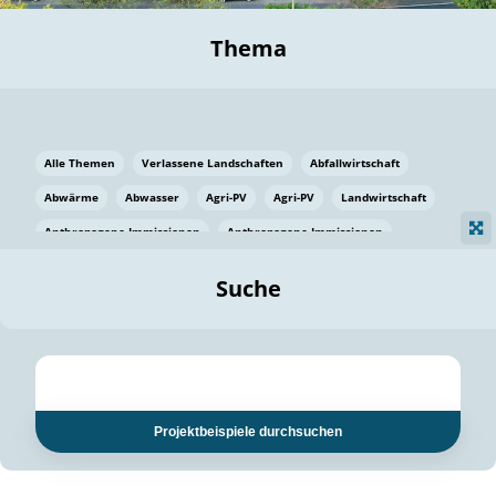
Thema
Alle Themen
Verlassene Landschaften
Abfallwirtschaft
Abwärme
Abwasser
Agri-PV
Agri-PV
Landwirtschaft
Anthropogene Immissionen
Anthropogene Immissionen
Vermeidung von Lebensmittelverlusten
Baden Württemberg
Suche
Ostsee
Bauen
Baumaterial
Bayern
Bayern
Beatmungssysteme
Beratung
Berlin
Bestäuber
bilaterale Zu-sammenarbeit
bilaterale Zu-sammenarbeit
Bildung
Bildung / Kommunikation
Projektbeispiele durchsuchen
Bildung für nachhaltige Entwicklung
Pflanzenkohle
Biodiversität
Biodiversität
Biogas
Biogas