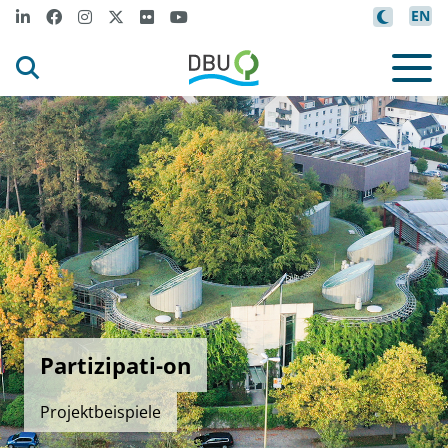
EN
Partizipati-on
Projektbeispiele