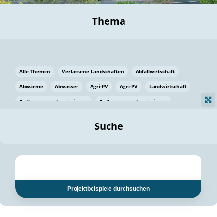
Thema
Alle Themen
Verlassene Landschaften
Abfallwirtschaft
Abwärme
Abwasser
Agri-PV
Agri-PV
Landwirtschaft
Anthropogene Immissionen
Anthropogene Immissionen
Vermeidung von Lebensmittelverlusten
Baden Württemberg
Suche
Ostsee
Bauen
Baumaterial
Bayern
Bayern
Beatmungssysteme
Beratung
Berlin
Bestäuber
bilaterale Zu-sammenarbeit
bilaterale Zu-sammenarbeit
Bildung
Bildung / Kommunikation
Projektbeispiele durchsuchen
Bildung für nachhaltige Entwicklung
Pflanzenkohle
Biodiversität
Biodiversität
Biogas
Biogas