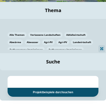
Thema
Alle Themen
Verlassene Landschaften
Abfallwirtschaft
Abwärme
Abwasser
Agri-PV
Agri-PV
Landwirtschaft
Anthropogene Immissionen
Anthropogene Immissionen
Vermeidung von Lebensmittelverlusten
Baden Württemberg
Suche
Ostsee
Bauen
Baumaterial
Bayern
Bayern
Beatmungssysteme
Beratung
Berlin
Bestäuber
bilaterale Zu-sammenarbeit
bilaterale Zu-sammenarbeit
Bildung
Bildung / Kommunikation
Projektbeispiele durchsuchen
Bildung für nachhaltige Entwicklung
Pflanzenkohle
Biodiversität
Biodiversität
Biogas
Biogas