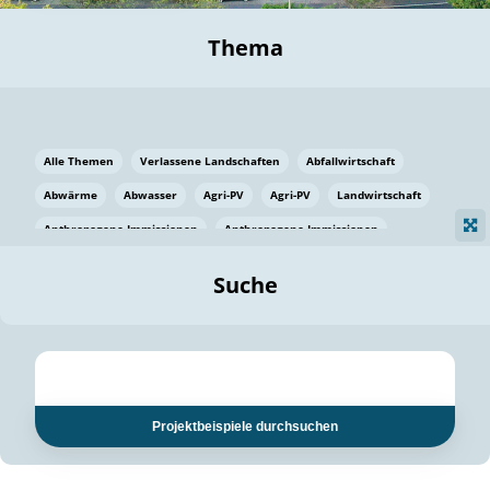
Thema
Alle Themen
Verlassene Landschaften
Abfallwirtschaft
Abwärme
Abwasser
Agri-PV
Agri-PV
Landwirtschaft
Anthropogene Immissionen
Anthropogene Immissionen
Vermeidung von Lebensmittelverlusten
Baden Württemberg
Suche
Ostsee
Bauen
Baumaterial
Bayern
Bayern
Beatmungssysteme
Beratung
Berlin
Bestäuber
bilaterale Zu-sammenarbeit
bilaterale Zu-sammenarbeit
Bildung
Bildung / Kommunikation
Projektbeispiele durchsuchen
Bildung für nachhaltige Entwicklung
Pflanzenkohle
Biodiversität
Biodiversität
Biogas
Biogas