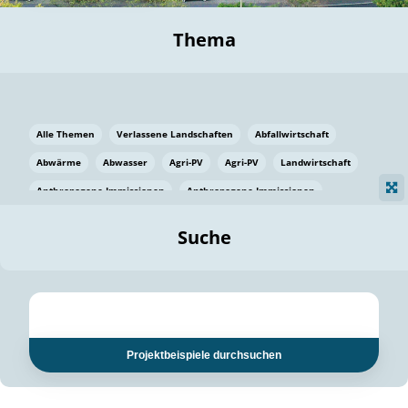
Thema
Alle Themen
Verlassene Landschaften
Abfallwirtschaft
Abwärme
Abwasser
Agri-PV
Agri-PV
Landwirtschaft
Anthropogene Immissionen
Anthropogene Immissionen
Vermeidung von Lebensmittelverlusten
Baden Württemberg
Suche
Ostsee
Bauen
Baumaterial
Bayern
Bayern
Beatmungssysteme
Beratung
Berlin
Bestäuber
bilaterale Zu-sammenarbeit
bilaterale Zu-sammenarbeit
Bildung
Bildung / Kommunikation
Projektbeispiele durchsuchen
Bildung für nachhaltige Entwicklung
Pflanzenkohle
Biodiversität
Biodiversität
Biogas
Biogas