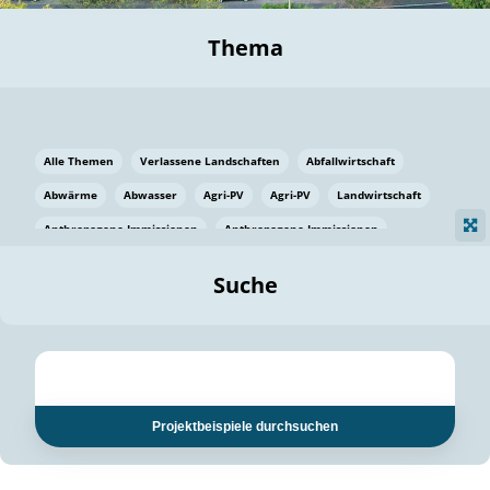
Thema
Alle Themen
Verlassene Landschaften
Abfallwirtschaft
Abwärme
Abwasser
Agri-PV
Agri-PV
Landwirtschaft
Anthropogene Immissionen
Anthropogene Immissionen
Vermeidung von Lebensmittelverlusten
Baden Württemberg
Suche
Ostsee
Bauen
Baumaterial
Bayern
Bayern
Beatmungssysteme
Beratung
Berlin
Bestäuber
bilaterale Zu-sammenarbeit
bilaterale Zu-sammenarbeit
Bildung
Bildung / Kommunikation
Projektbeispiele durchsuchen
Bildung für nachhaltige Entwicklung
Pflanzenkohle
Biodiversität
Biodiversität
Biogas
Biogas