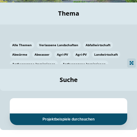
Thema
Alle Themen
Verlassene Landschaften
Abfallwirtschaft
Abwärme
Abwasser
Agri-PV
Agri-PV
Landwirtschaft
Anthropogene Immissionen
Anthropogene Immissionen
Vermeidung von Lebensmittelverlusten
Baden Württemberg
Suche
Ostsee
Bauen
Baumaterial
Bayern
Bayern
Beatmungssysteme
Beratung
Berlin
Bestäuber
bilaterale Zu-sammenarbeit
bilaterale Zu-sammenarbeit
Bildung
Bildung / Kommunikation
Projektbeispiele durchsuchen
Bildung für nachhaltige Entwicklung
Pflanzenkohle
Biodiversität
Biodiversität
Biogas
Biogas