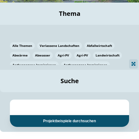
Thema
Alle Themen
Verlassene Landschaften
Abfallwirtschaft
Abwärme
Abwasser
Agri-PV
Agri-PV
Landwirtschaft
Anthropogene Immissionen
Anthropogene Immissionen
Vermeidung von Lebensmittelverlusten
Baden Württemberg
Suche
Ostsee
Bauen
Baumaterial
Bayern
Bayern
Beatmungssysteme
Beratung
Berlin
Bestäuber
bilaterale Zu-sammenarbeit
bilaterale Zu-sammenarbeit
Bildung
Bildung / Kommunikation
Projektbeispiele durchsuchen
Bildung für nachhaltige Entwicklung
Pflanzenkohle
Biodiversität
Biodiversität
Biogas
Biogas