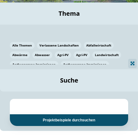
Thema
Alle Themen
Verlassene Landschaften
Abfallwirtschaft
Abwärme
Abwasser
Agri-PV
Agri-PV
Landwirtschaft
Anthropogene Immissionen
Anthropogene Immissionen
Vermeidung von Lebensmittelverlusten
Baden Württemberg
Suche
Ostsee
Bauen
Baumaterial
Bayern
Bayern
Beatmungssysteme
Beratung
Berlin
Bestäuber
bilaterale Zu-sammenarbeit
bilaterale Zu-sammenarbeit
Bildung
Bildung / Kommunikation
Projektbeispiele durchsuchen
Bildung für nachhaltige Entwicklung
Pflanzenkohle
Biodiversität
Biodiversität
Biogas
Biogas