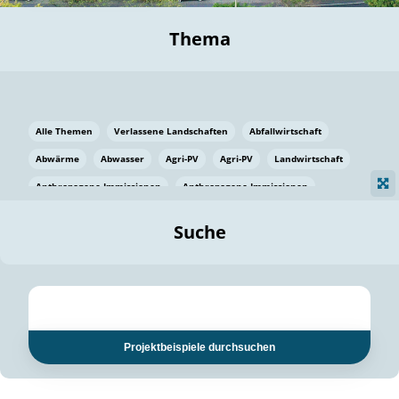
Thema
Alle Themen
Verlassene Landschaften
Abfallwirtschaft
Abwärme
Abwasser
Agri-PV
Agri-PV
Landwirtschaft
Anthropogene Immissionen
Anthropogene Immissionen
Vermeidung von Lebensmittelverlusten
Baden Württemberg
Suche
Ostsee
Bauen
Baumaterial
Bayern
Bayern
Beatmungssysteme
Beratung
Berlin
Bestäuber
bilaterale Zu-sammenarbeit
bilaterale Zu-sammenarbeit
Bildung
Bildung / Kommunikation
Projektbeispiele durchsuchen
Bildung für nachhaltige Entwicklung
Pflanzenkohle
Biodiversität
Biodiversität
Biogas
Biogas