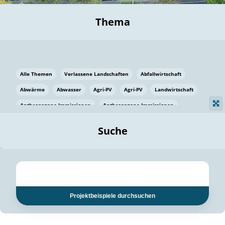
Thema
Alle Themen
Verlassene Landschaften
Abfallwirtschaft
Abwärme
Abwasser
Agri-PV
Agri-PV
Landwirtschaft
Anthropogene Immissionen
Anthropogene Immissionen
Vermeidung von Lebensmittelverlusten
Baden Württemberg
Suche
Ostsee
Bauen
Baumaterial
Bayern
Bayern
Beatmungssysteme
Beratung
Berlin
Bestäuber
bilaterale Zu-sammenarbeit
bilaterale Zu-sammenarbeit
Bildung
Bildung / Kommunikation
Projektbeispiele durchsuchen
Bildung für nachhaltige Entwicklung
Pflanzenkohle
Biodiversität
Biodiversität
Biogas
Biogas