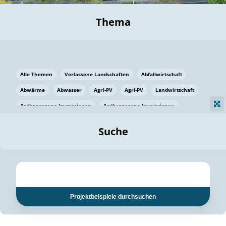
Thema
Alle Themen
Verlassene Landschaften
Abfallwirtschaft
Abwärme
Abwasser
Agri-PV
Agri-PV
Landwirtschaft
Anthropogene Immissionen
Anthropogene Immissionen
Vermeidung von Lebensmittelverlusten
Baden Württemberg
Suche
Ostsee
Bauen
Baumaterial
Bayern
Bayern
Beatmungssysteme
Beratung
Berlin
Bestäuber
bilaterale Zu-sammenarbeit
bilaterale Zu-sammenarbeit
Bildung
Bildung / Kommunikation
Projektbeispiele durchsuchen
Bildung für nachhaltige Entwicklung
Pflanzenkohle
Biodiversität
Biodiversität
Biogas
Biogas