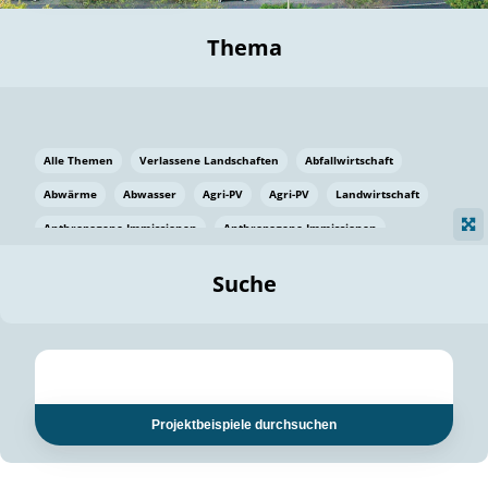
Thema
Alle Themen
Verlassene Landschaften
Abfallwirtschaft
Abwärme
Abwasser
Agri-PV
Agri-PV
Landwirtschaft
Anthropogene Immissionen
Anthropogene Immissionen
Vermeidung von Lebensmittelverlusten
Baden Württemberg
Suche
Ostsee
Bauen
Baumaterial
Bayern
Bayern
Beatmungssysteme
Beratung
Berlin
Bestäuber
bilaterale Zu-sammenarbeit
bilaterale Zu-sammenarbeit
Bildung
Bildung / Kommunikation
Projektbeispiele durchsuchen
Bildung für nachhaltige Entwicklung
Pflanzenkohle
Biodiversität
Biodiversität
Biogas
Biogas