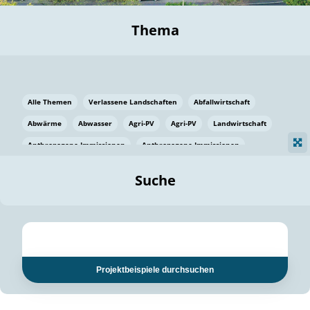
Thema
Alle Themen
Verlassene Landschaften
Abfallwirtschaft
Abwärme
Abwasser
Agri-PV
Agri-PV
Landwirtschaft
Anthropogene Immissionen
Anthropogene Immissionen
Vermeidung von Lebensmittelverlusten
Baden Württemberg
Suche
Ostsee
Bauen
Baumaterial
Bayern
Bayern
Beatmungssysteme
Beratung
Berlin
Bestäuber
bilaterale Zu-sammenarbeit
bilaterale Zu-sammenarbeit
Bildung
Bildung / Kommunikation
Projektbeispiele durchsuchen
Bildung für nachhaltige Entwicklung
Pflanzenkohle
Biodiversität
Biodiversität
Biogas
Biogas