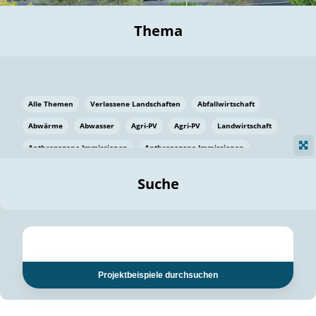
Thema
Alle Themen
Verlassene Landschaften
Abfallwirtschaft
Abwärme
Abwasser
Agri-PV
Agri-PV
Landwirtschaft
Anthropogene Immissionen
Anthropogene Immissionen
Vermeidung von Lebensmittelverlusten
Baden Württemberg
Suche
Ostsee
Bauen
Baumaterial
Bayern
Bayern
Beatmungssysteme
Beratung
Berlin
Bestäuber
bilaterale Zu-sammenarbeit
bilaterale Zu-sammenarbeit
Bildung
Bildung / Kommunikation
Projektbeispiele durchsuchen
Bildung für nachhaltige Entwicklung
Pflanzenkohle
Biodiversität
Biodiversität
Biogas
Biogas