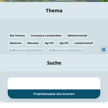
Thema
Alle Themen
Verlassene Landschaften
Abfallwirtschaft
Abwärme
Abwasser
Agri-PV
Agri-PV
Landwirtschaft
Anthropogene Immissionen
Anthropogene Immissionen
Vermeidung von Lebensmittelverlusten
Baden Württemberg
Suche
Ostsee
Bauen
Baumaterial
Bayern
Bayern
Beatmungssysteme
Beratung
Berlin
Bestäuber
bilaterale Zu-sammenarbeit
bilaterale Zu-sammenarbeit
Bildung
Bildung / Kommunikation
Projektbeispiele durchsuchen
Bildung für nachhaltige Entwicklung
Pflanzenkohle
Biodiversität
Biodiversität
Biogas
Biogas