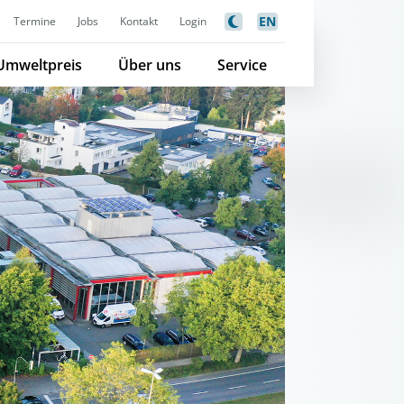
EN
Termine
Jobs
Kontakt
Login
Umweltpreis
Über uns
Service