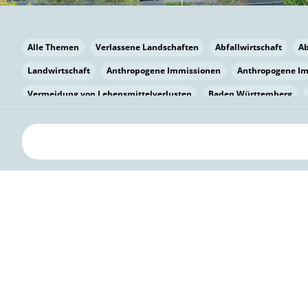
Alle Themen
Verlassene Landschaften
Abfallwirtschaft
A
Landwirtschaft
Anthropogene Immissionen
Anthropogene I
Vermeidung von Lebensmittelverlusten
Baden Württemberg
Bayern
Bayern
Beatmungssysteme
Beratung
Berlin
bilaterale Zu-sammenarbeit
Bildung
Bildung / Kommunikati
Pflanzenkohle
Biodiversität
Biodiversität
Biogas
Bioga
Vermeidung von Lebensmittelverlusten
Brandenburg
Breme
Bürgerwissenschaft
Capacity Building
Capacity Building
Circular Economy
Bürgerenergie
Bürgerbeteiligung
Citize
Bürgerwissenschaft
Klimawandel
Klimakrise
Klimaschutz
Kooperation
Kooperation mit KMU
Grenzüberschreitend
D
Deutscher Umweltpreis
Digitale Bildung
Digitaler Landschaf