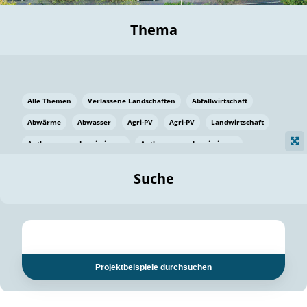
Thema
Alle Themen
Verlassene Landschaften
Abfallwirtschaft
Abwärme
Abwasser
Agri-PV
Agri-PV
Landwirtschaft
Anthropogene Immissionen
Anthropogene Immissionen
Vermeidung von Lebensmittelverlusten
Baden Württemberg
Suche
Ostsee
Bauen
Baumaterial
Bayern
Bayern
Beatmungssysteme
Beratung
Berlin
Bestäuber
bilaterale Zu-sammenarbeit
bilaterale Zu-sammenarbeit
Bildung
Bildung / Kommunikation
Projektbeispiele durchsuchen
Bildung für nachhaltige Entwicklung
Pflanzenkohle
Biodiversität
Biodiversität
Biogas
Biogas