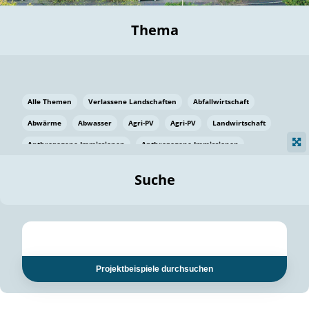
Thema
Alle Themen
Verlassene Landschaften
Abfallwirtschaft
Abwärme
Abwasser
Agri-PV
Agri-PV
Landwirtschaft
Anthropogene Immissionen
Anthropogene Immissionen
Vermeidung von Lebensmittelverlusten
Baden Württemberg
Suche
Ostsee
Bauen
Baumaterial
Bayern
Bayern
Beatmungssysteme
Beratung
Berlin
Bestäuber
bilaterale Zu-sammenarbeit
bilaterale Zu-sammenarbeit
Bildung
Bildung / Kommunikation
Projektbeispiele durchsuchen
Bildung für nachhaltige Entwicklung
Pflanzenkohle
Biodiversität
Biodiversität
Biogas
Biogas