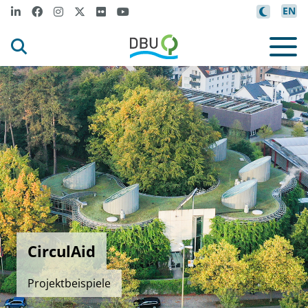
EN
CirculAid
Projektbeispiele