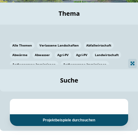
Thema
Alle Themen
Verlassene Landschaften
Abfallwirtschaft
Abwärme
Abwasser
Agri-PV
Agri-PV
Landwirtschaft
Anthropogene Immissionen
Anthropogene Immissionen
Vermeidung von Lebensmittelverlusten
Baden Württemberg
Suche
Ostsee
Bauen
Baumaterial
Bayern
Bayern
Beatmungssysteme
Beratung
Berlin
Bestäuber
bilaterale Zu-sammenarbeit
bilaterale Zu-sammenarbeit
Bildung
Bildung / Kommunikation
Projektbeispiele durchsuchen
Bildung für nachhaltige Entwicklung
Pflanzenkohle
Biodiversität
Biodiversität
Biogas
Biogas