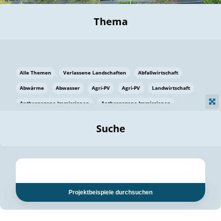
Thema
Alle Themen
Verlassene Landschaften
Abfallwirtschaft
Abwärme
Abwasser
Agri-PV
Agri-PV
Landwirtschaft
Anthropogene Immissionen
Anthropogene Immissionen
Vermeidung von Lebensmittelverlusten
Baden Württemberg
Suche
Ostsee
Bauen
Baumaterial
Bayern
Bayern
Beatmungssysteme
Beratung
Berlin
Bestäuber
bilaterale Zu-sammenarbeit
bilaterale Zu-sammenarbeit
Bildung
Bildung / Kommunikation
Projektbeispiele durchsuchen
Bildung für nachhaltige Entwicklung
Pflanzenkohle
Biodiversität
Biodiversität
Biogas
Biogas