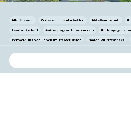
Alle Themen
Verlassene Landschaften
Abfallwirtschaft
A
Landwirtschaft
Anthropogene Immissionen
Anthropogene I
Vermeidung von Lebensmittelverlusten
Baden Württemberg
Bayern
Bayern
Beatmungssysteme
Beratung
Berlin
bilaterale Zu-sammenarbeit
Bildung
Bildung / Kommunikati
Pflanzenkohle
Biodiversität
Biodiversität
Biogas
Bioga
Vermeidung von Lebensmittelverlusten
Brandenburg
Breme
Bürgerwissenschaft
Capacity Building
Capacity Building
Kreislaufwirtschaft
Bürgerenergie
Bürgerbeteiligung
Citi
Citizen Science
Klimawandel
Klimakrise
Klimaschutz
Kooperation
Kooperation mit KMU
Grenzüberschreitend
D
Deutscher Umweltpreis
Digitale Bildung
Digitaler Landschaf