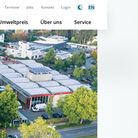
EN
Termine
Jobs
Kontakt
Login
Umweltpreis
Über uns
Service