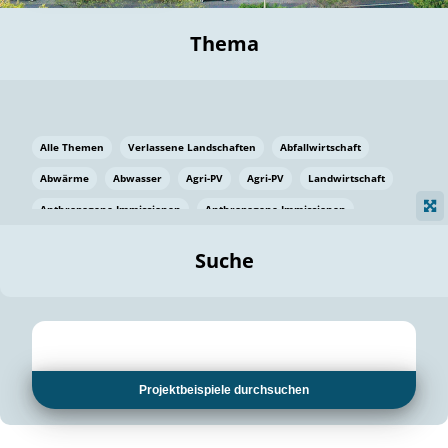
Thema
Alle Themen
Verlassene Landschaften
Abfallwirtschaft
Abwärme
Abwasser
Agri-PV
Agri-PV
Landwirtschaft
Anthropogene Immissionen
Anthropogene Immissionen
Vermeidung von Lebensmittelverlusten
Baden Württemberg
Suche
Ostsee
Bauen
Baumaterial
Bayern
Bayern
Beatmungssysteme
Beratung
Berlin
Bestäuber
bilaterale Zu-sammenarbeit
bilaterale Zu-sammenarbeit
Bildung
Bildung / Kommunikation
Projektbeispiele durchsuchen
Bildung für nachhaltige Entwicklung
Pflanzenkohle
Biodiversität
Biodiversität
Biogas
Biogas