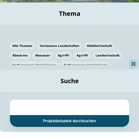
Thema
Alle Themen
Verlassene Landschaften
Abfallwirtschaft
Abwärme
Abwasser
Agri-PV
Agri-PV
Landwirtschaft
Anthropogene Immissionen
Anthropogene Immissionen
Vermeidung von Lebensmittelverlusten
Baden Württemberg
Suche
Ostsee
Bauen
Baumaterial
Bayern
Bayern
Beatmungssysteme
Beratung
Berlin
Bestäuber
bilaterale Zu-sammenarbeit
bilaterale Zu-sammenarbeit
Bildung
Bildung / Kommunikation
Projektbeispiele durchsuchen
Bildung für nachhaltige Entwicklung
Pflanzenkohle
Biodiversität
Biodiversität
Biogas
Biogas