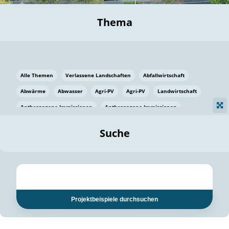
Thema
Alle Themen
Verlassene Landschaften
Abfallwirtschaft
Abwärme
Abwasser
Agri-PV
Agri-PV
Landwirtschaft
Anthropogene Immissionen
Anthropogene Immissionen
Vermeidung von Lebensmittelverlusten
Baden Württemberg
Suche
Ostsee
Bauen
Baumaterial
Bayern
Bayern
Beatmungssysteme
Beratung
Berlin
Bestäuber
bilaterale Zu-sammenarbeit
bilaterale Zu-sammenarbeit
Bildung
Bildung / Kommunikation
Projektbeispiele durchsuchen
Bildung für nachhaltige Entwicklung
Pflanzenkohle
Biodiversität
Biodiversität
Biogas
Biogas