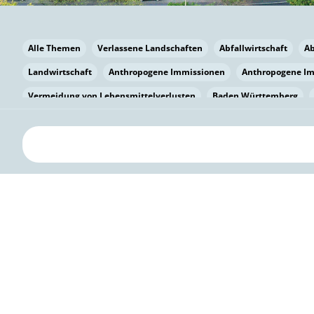
Alle Themen
Verlassene Landschaften
Abfallwirtschaft
A
Landwirtschaft
Anthropogene Immissionen
Anthropogene I
Vermeidung von Lebensmittelverlusten
Baden Württemberg
Bayern
Bayern
Beatmungssysteme
Beratung
Berlin
bilaterale Zu-sammenarbeit
Bildung
Bildung / Kommunikati
Pflanzenkohle
Biodiversität
Biodiversität
Biogas
Bioga
Vermeidung von Lebensmittelverlusten
Brandenburg
Breme
Bürgerwissenschaft
Capacity Building
Capacity Building
Kreislaufwirtschaft
Bürgerenergie
Bürgerbeteiligung
Citi
Citizen Science
Klimawandel
Klimakrise
Klimaschutz
Kooperation
Kooperation mit KMU
Grenzüberschreitend
D
Deutscher Umweltpreis
Digitale Bildung
Digitaler Landschaf