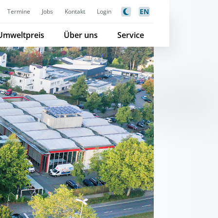
EN
Termine
Jobs
Kontakt
Login
Umweltpreis
Über uns
Service