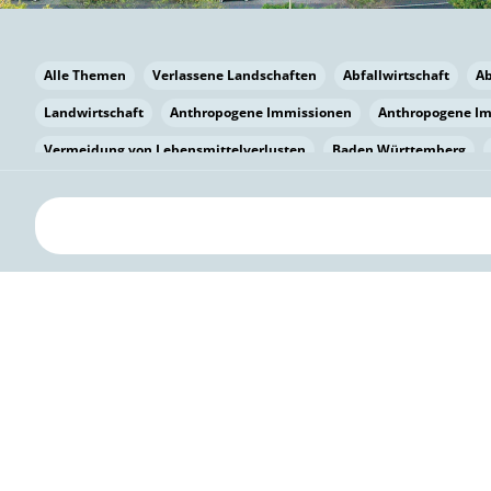
Alle Themen
Verlassene Landschaften
Abfallwirtschaft
A
Landwirtschaft
Anthropogene Immissionen
Anthropogene I
Vermeidung von Lebensmittelverlusten
Baden Württemberg
Bayern
Bayern
Beatmungssysteme
Beratung
Berlin
bilaterale Zu-sammenarbeit
Bildung
Bildung / Kommunikati
Pflanzenkohle
Biodiversität
Biodiversität
Biogas
Bioga
Vermeidung von Lebensmittelverlusten
Brandenburg
Breme
Bürgerwissenschaft
Capacity Building
Capacity Building
Circular Economy
Bürgerenergie
Bürgerbeteiligung
Citize
Bürgerwissenschaft
Klimawandel
Klimakrise
Klimaschutz
Kooperation
Kooperation mit KMU
Grenzüberschreitend
D
Deutscher Umweltpreis
Digitale Bildung
Digitaler Landschaf