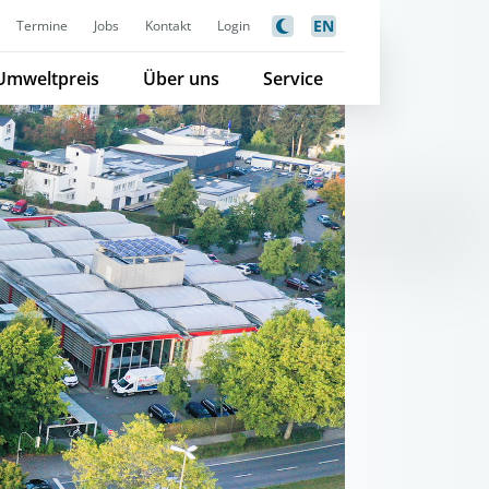
EN
Termine
Jobs
Kontakt
Login
Umweltpreis
Über uns
Service