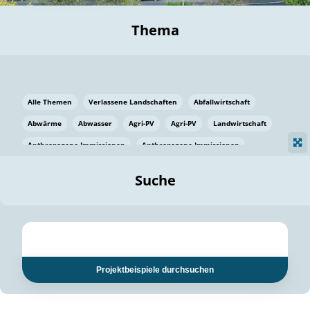
Thema
Alle Themen
Verlassene Landschaften
Abfallwirtschaft
Abwärme
Abwasser
Agri-PV
Agri-PV
Landwirtschaft
Anthropogene Immissionen
Anthropogene Immissionen
Vermeidung von Lebensmittelverlusten
Baden Württemberg
Suche
Ostsee
Bauen
Baumaterial
Bayern
Bayern
Beatmungssysteme
Beratung
Berlin
Bestäuber
bilaterale Zu-sammenarbeit
bilaterale Zu-sammenarbeit
Bildung
Bildung / Kommunikation
Projektbeispiele durchsuchen
Bildung für nachhaltige Entwicklung
Pflanzenkohle
Biodiversität
Biodiversität
Biogas
Biogas