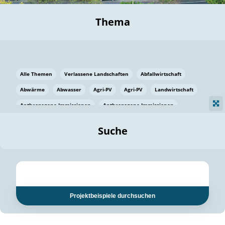
Thema
Alle Themen
Verlassene Landschaften
Abfallwirtschaft
Abwärme
Abwasser
Agri-PV
Agri-PV
Landwirtschaft
Anthropogene Immissionen
Anthropogene Immissionen
Vermeidung von Lebensmittelverlusten
Baden Württemberg
Suche
Ostsee
Bauen
Baumaterial
Bayern
Bayern
Beatmungssysteme
Beratung
Berlin
Bestäuber
bilaterale Zu-sammenarbeit
bilaterale Zu-sammenarbeit
Bildung
Bildung / Kommunikation
Projektbeispiele durchsuchen
Bildung für nachhaltige Entwicklung
Pflanzenkohle
Biodiversität
Biodiversität
Biogas
Biogas